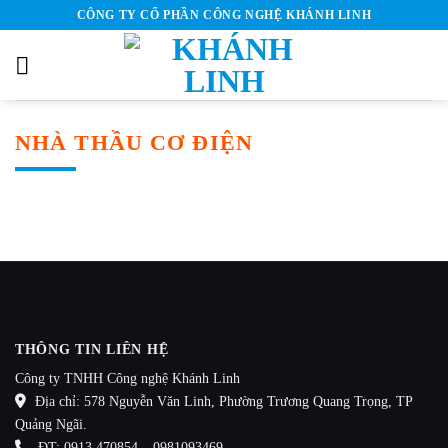
Skip
CÔNG TY CỔ PHẦN CÔNG NGHỆ KHÁNH LINH
to
content
NHÀ THẦU CƠ ĐIỆN
THÔNG TIN LIÊN HỆ
Công ty TNHH Công nghệ Khánh Linh
Địa chỉ: 578 Nguyễn Văn Linh, Phường Trương Quang Trọng, TP
Quảng Ngãi.
ĐT: 0913 470854 – 0981093469