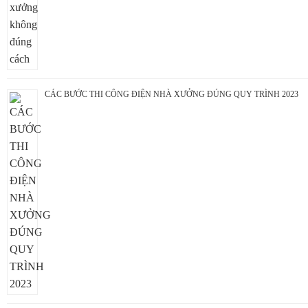
CÁC BƯỚC THI CÔNG ĐIỆN NHÀ XƯỞNG ĐÚNG QUY TRÌNH 2023